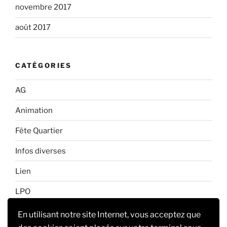
novembre 2017
août 2017
CATÉGORIES
AG
Animation
Fête Quartier
Infos diverses
Lien
LPO
Non classé
En utilisant notre site Internet, vous acceptez que