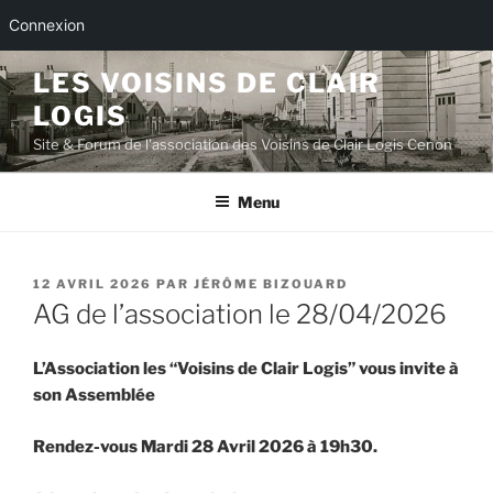
Connexion
Aller
LES VOISINS DE CLAIR
au
LOGIS
contenu
principal
Site & Forum de l'association des Voisins de Clair Logis Cenon
Menu
PUBLIÉ
12 AVRIL 2026
PAR
JÉRÔME BIZOUARD
LE
AG de l’association le 28/04/2026
L’Association les “Voisins de Clair Logis” vous invite à
son Assemblée
Rendez-vous Mardi 28 Avril 2026 à 19h30.