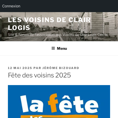
Connexion
Aller
LES VOISINS DE CLAIR
au
LOGIS
contenu
principal
Site & Forum de l'association des Voisins de Clair Logis Cenon
Menu
PUBLIÉ
12 MAI 2025
PAR
JÉRÔME BIZOUARD
LE
Fête des voisins 2025