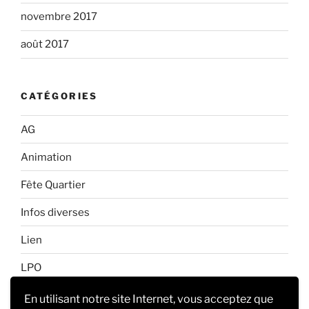
novembre 2017
août 2017
CATÉGORIES
AG
Animation
Fête Quartier
Infos diverses
Lien
LPO
Non classé
En utilisant notre site Internet, vous acceptez que