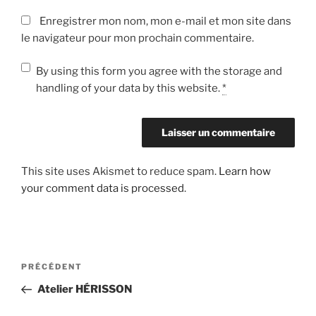
Enregistrer mon nom, mon e-mail et mon site dans
le navigateur pour mon prochain commentaire.
By using this form you agree with the storage and
handling of your data by this website.
*
This site uses Akismet to reduce spam.
Learn how
your comment data is processed
.
Navigation
Article
PRÉCÉDENT
de
précédent
Atelier HÉRISSON
l’article