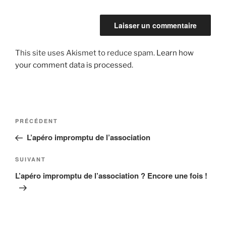
This site uses Akismet to reduce spam.
Learn how
your comment data is processed
.
Navigation
Article
PRÉCÉDENT
de
précédent
L’apéro impromptu de l’association
l’article
Article
SUIVANT
suivant
L’apéro impromptu de l’association ? Encore une fois !