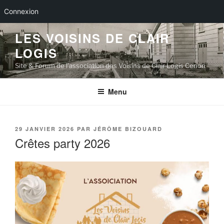
Connexion
Aller
LES VOISINS DE CLAIR
au
LOGIS
contenu
principal
Site & Forum de l'association des Voisins de Clair Logis Cenon
Menu
PUBLIÉ
29 JANVIER 2026
PAR
JÉRÔME BIZOUARD
LE
Crêtes party 2026